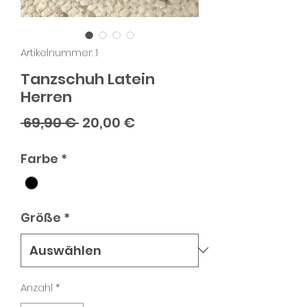
Artikelnummer: 1
Tanzschuh Latein
Herren
Standardpreis
Sale-
 69,90 € 
20,00 €
Preis
Farbe
*
Größe
*
Anzahl
*