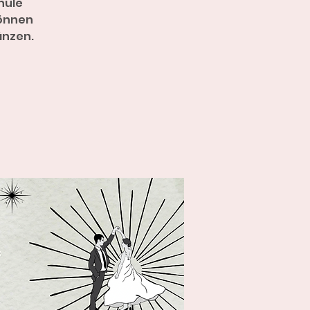
hule
Können
änzen.